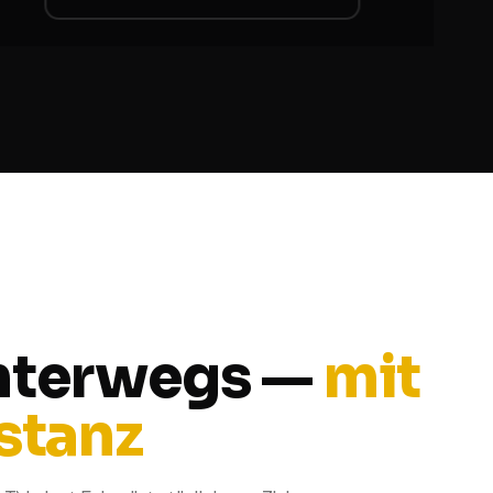
nterwegs —
mit
stanz