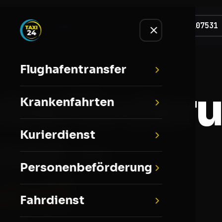
07531
blauf
Einsatzgebiet
Kooperation
FAQ
Flughafentransfer
nbeförder
Krankenfahrten
anz —
Kurierdienst
Personenbeförderung
bel
Fahrdienst